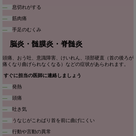
―
息切れがする
―
筋肉痛
―
手足のむくみ
脳炎・髄膜炎
・脊髄炎
頭痛、おう吐、意識障害、けいれん、項部硬直（首の後ろが
痛くなり曲げられなくなる）などの症状があらわれます。
すぐに担当の医師に連絡しましょう
―
発熱
―
頭痛
―
吐き気
―
うなじがこわばり首を前に曲げにくい
―
行動や言動の異常