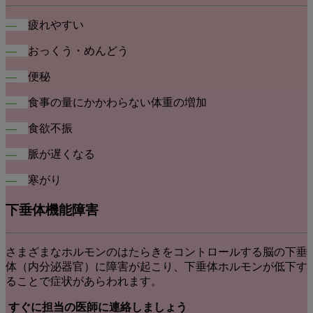
―
疲れやすい
―
おっくう・めんどう
―
便秘
―
食事の量にかかわらない体重の増加
―
食欲不振
―
脈が遅くなる
―
寒がり
下垂体機能障害
さまざまなホルモンのはたらきをコントロールする脳の下垂
体（内分泌器官）に障害が起こり、下垂体ホルモンが低下す
ることで症状があらわれます。
すぐに担当の医師に連絡しましょう