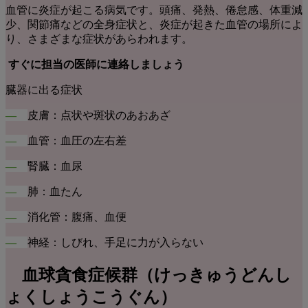
血管に炎症が起こる病気です。頭痛、発熱、倦怠感、体重減
少、関節痛などの全身症状と、炎症が起きた血管の場所によ
り、さまざまな症状があらわれます。
すぐに担当の医師に連絡しましょう
臓器に出る症状
―
皮膚：点状や斑状のあおあざ
―
血管：血圧の左右差
―
腎臓：血尿
―
肺：血たん
―
消化管：腹痛、血便
―
神経：しびれ、手足に力が入らない
血球貪食症候群
（けっきゅうどんし
ょくしょうこうぐん）