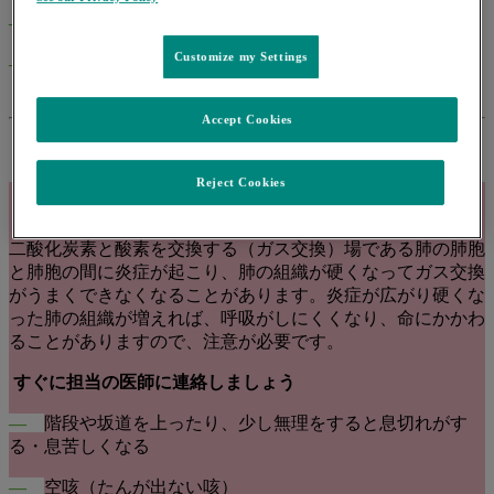
―
結核
Customize my Settings
―
点滴時の過敏症反応
（infusion reaction：インフュージョンリアクション）
Accept Cookies
Reject Cookies
間質性肺疾患
二酸化炭素と酸素を交換する（ガス交換）場である肺の肺胞
と肺胞の間に炎症が起こり、肺の組織が硬くなってガス交換
がうまくできなくなることがあります。炎症が広がり硬くな
った肺の組織が増えれば、呼吸がしにくくなり、命にかかわ
ることがありますので、注意が必要です。
すぐに担当の医師に連絡しましょう
―
階段や坂道を上ったり、少し無理をすると息切れがす
る・息苦しくなる
―
空咳（たんが出ない咳）