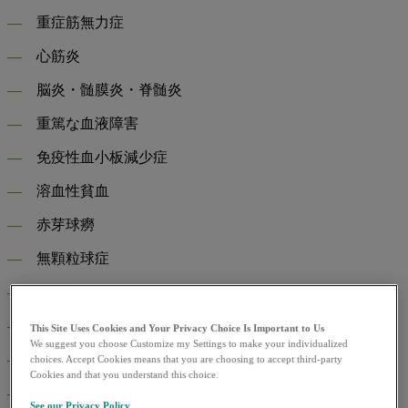
―
重症筋無力症
―
心筋炎
―
脳炎・髄膜炎・脊髄炎
―
重篤な血液障害
―
免疫性血小板減少症
―
溶血性貧血
―
赤芽球癆
―
無顆粒球症
―
重度の胃炎
―
ぶどう膜炎
This Site Uses Cookies and Your Privacy Choice Is Important to Us
We suggest you choose Customize my Settings to make your individualized
―
血管炎
choices. Accept Cookies means that you are choosing to accept third-party
Cookies and that you understand this choice.
―
血球貪食症候群
See our Privacy Policy