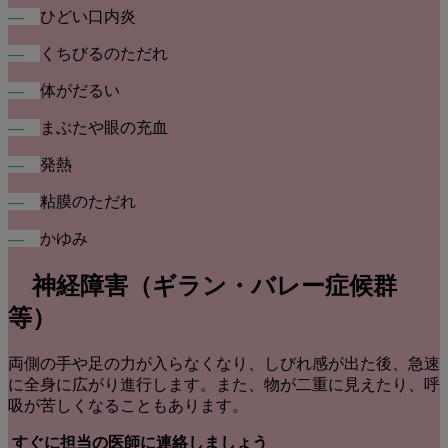
―
ひどい口内炎
―
くちびるのただれ
―
体がだるい
―
まぶたや眼の充血
―
発熱
―
粘膜のただれ
―
かゆみ
神経障害（ギラン・バレー症候群
等）
両側の手や足の力が入らなくなり、しびれ感が出た後、急速
に全身に広がり進行します。また、物が二重に見えたり、呼
吸が苦しくなることもあります。
すぐに担当の医師に連絡しましょう