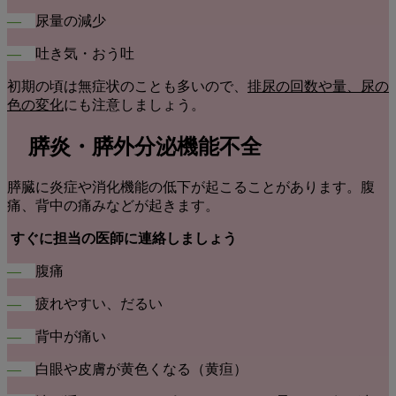
―
尿量の減少
―
吐き気・おう吐
初期の頃は無症状のことも多いので、
排尿の回数や量、尿の
色の変化
にも注意しましょう。
膵炎・膵外分泌機能不全
膵臓に炎症や消化機能の低下が起こることがあります。腹
痛、背中の痛みなどが起きます。
すぐに担当の医師に連絡しましょう
―
腹痛
―
疲れやすい、だるい
―
背中が痛い
―
白眼や皮膚が黄色くなる（黄疸）