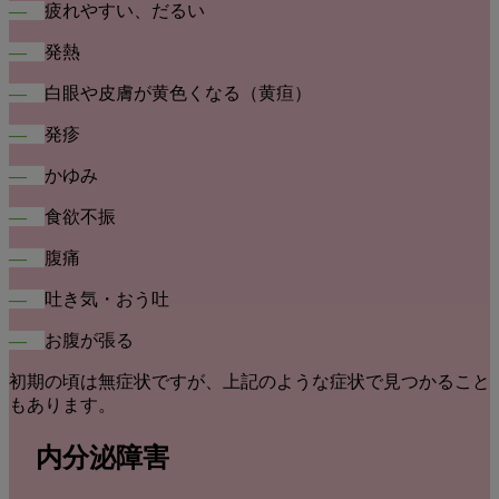
―
疲れやすい、だるい
―
発熱
―
白眼や皮膚が黄色くなる（黄疸）
―
発疹
―
かゆみ
―
食欲不振
―
腹痛
―
吐き気・おう吐
―
お腹が張る
初期の頃は無症状ですが、上記のような症状で見つかること
もあります。
内分泌障害