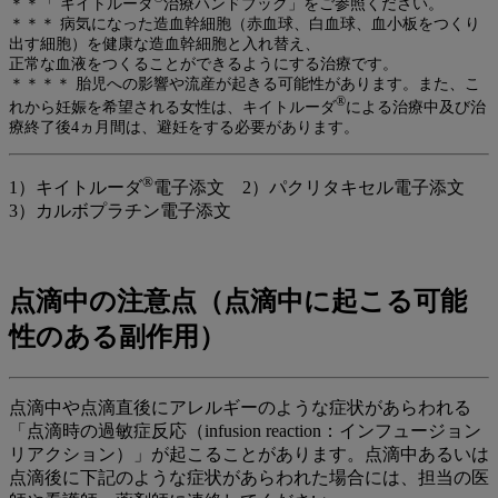
＊＊「 キイトルーダ
治療ハンドブック」をご参照ください。
＊＊＊ 病気になった造血幹細胞（赤血球、白血球、血小板をつくり
出す細胞）を健康な造血幹細胞と入れ替え、
正常な血液をつくることができるようにする治療です。
＊＊＊＊ 胎児への影響や流産が起きる可能性があります。また、こ
®
れから妊娠を希望される女性は、キイトルーダ
による治療中及び治
療終了後4ヵ月間は、避妊をする必要があります。
®
1）キイトルーダ
電子添文 2）パクリタキセル電子添文
3）カルボプラチン電子添文
点滴中の注意点
（点滴中に起こる可能
性のある副作用）
点滴中や点滴直後にアレルギーのような症状があらわれる
「点滴時の過敏症反応（infusion reaction：インフュージョン
リアクション）」が起こることがあります。点滴中あるいは
点滴後に下記のような症状があらわれた場合には、担当の医