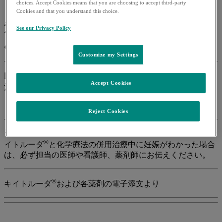
choices. Accept Cookies means that you are choosing to accept third-party
Cookies and that you understand this choice.
治療を受けることができない可能性の
See our Privacy Policy
ある方
Customize my Settings
®
以下の項目に該当する方はキイトルーダ
と化学療法の併用
Accept Cookies
治療を受けられないことがあります。
Reject Cookies
※胎児への影響や流産が起きる可能性があります。なお、キ
®
イトルーダ
と化学療法の併用治療中に妊娠がわかった場合
は、必ず担当の医師や看護師、薬剤師にお伝えください。
®
キイトルーダ
および各薬剤の電子添文より