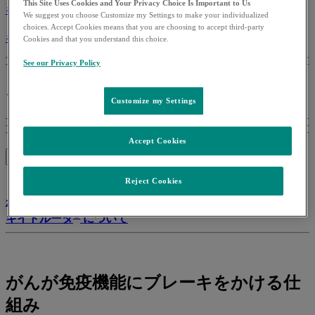
This Site Uses Cookies and Your Privacy Choice Is Important to Us
®
キイトルーダ
の併用治療の特に注意すべき副作用
We suggest you choose Customize my Settings to make your individualized
choices. Accept Cookies means that you are choosing to accept third-party
®
キイトルーダ
の併用治療Q&A
Cookies and that you understand this choice.
See our Privacy Policy
®
キイトルーダ
について
Customize my Settings
Accept Cookies
このページのトピック一覧
Reject Cookies
がんが免疫機能にブレーキをかける仕組み
®
キイトルーダ
について
がんが免疫機能にブレーキをかける仕
組み