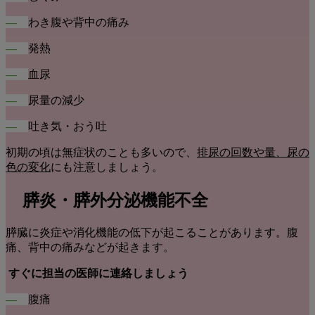
―
わき腹や背中の痛み
―
発熱
―
血尿
―
尿量の減少
―
吐き気・おう吐
初期の頃は無症状のことも多いので、
排尿の回数や量、尿の
色の変化
にも注意しましょう。
膵炎・膵外分泌機能不全
膵臓に炎症や消化機能の低下が起こることがあります。腹
痛、背中の痛みなどが起きます。
すぐに担当の医師に連絡しましょう
―
腹痛