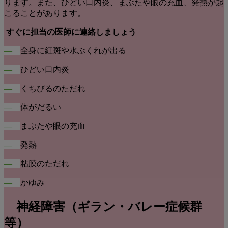
ります。また、ひどい口内炎、まぶたや眼の充血、発熱が起
こることがあります。
すぐに担当の医師に連絡しましょう
―
全身に紅斑や水ぶくれが出る
―
ひどい口内炎
―
くちびるのただれ
―
体がだるい
―
まぶたや眼の充血
―
発熱
―
粘膜のただれ
―
かゆみ
神経障害（ギラン・バレー症候群
等）