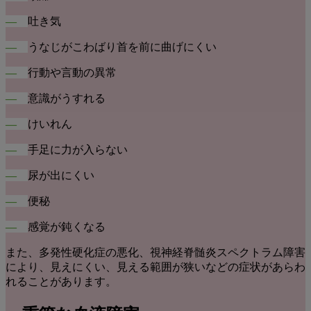
―
吐き気
―
うなじがこわばり首を前に曲げにくい
―
行動や言動の異常
―
意識がうすれる
―
けいれん
―
手足に力が入らない
―
尿が出にくい
―
便秘
―
感覚が鈍くなる
また、多発性硬化症の悪化、視神経脊髄炎スペクトラム障害
により、見えにくい、見える範囲が狭いなどの症状があらわ
れることがあります。