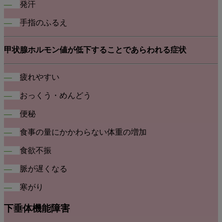
―
発汗
―
手指のふるえ
甲状腺ホルモン値が低下することであらわれる症状
―
疲れやすい
―
おっくう・めんどう
―
便秘
―
食事の量にかかわらない体重の増加
―
食欲不振
―
脈が遅くなる
―
寒がり
下垂体機能障害