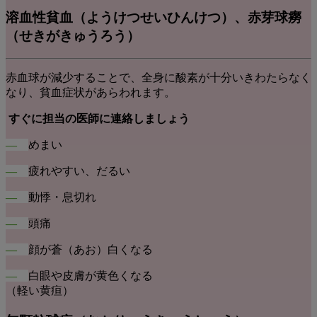
溶血性貧血
（ようけつせいひんけつ）
、赤芽球癆
（せきがきゅうろう）
赤血球が減少することで、全身に酸素が十分いきわたらなく
なり、貧血症状があらわれます。
すぐに担当の医師に連絡しましょう
―
めまい
―
疲れやすい、だるい
―
動悸・息切れ
―
頭痛
―
顔が蒼（あお）白くなる
―
白眼や皮膚が黄色くなる
（軽い黄疸）