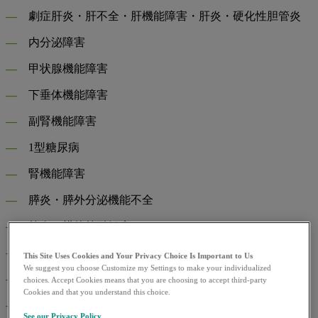
―
劇症肝炎・肝不全・肝機能障害・肝炎・硬化性胆管炎
―
内分泌障害
―
甲状腺機能障害
―
下垂体機能障害
―
副腎機能障害
―
1型糖尿病
―
腎機能障害
―
膵炎・膵外分泌機能不全
―
筋炎・横紋筋融解症
―
重症筋無力症
This Site Uses Cookies and Your Privacy Choice Is Important to Us
We suggest you choose Customize my Settings to make your individualized
―
心筋炎
choices. Accept Cookies means that you are choosing to accept third-party
Cookies and that you understand this choice.
―
脳炎・髄膜炎・脊髄炎
See our Privacy Policy