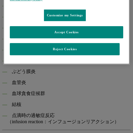
―
重篤な血液障害
Customize my Settings
―
免疫性血小板減少症
―
溶血性貧血
Accept Cookies
―
赤芽球癆
―
無顆粒球症
Reject Cookies
―
重度の胃炎
―
ぶどう膜炎
―
血管炎
―
血球貪食症候群
―
結核
―
点滴時の過敏症反応
（infusion reaction：インフュージョンリアクション）