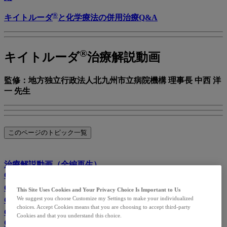
®
キイトルーダ
と化学療法の併用治療Q&A
®
キイトルーダ
治療解説動画
監修：地方独立行政法人北九州市立病院機構 理事長 中西 洋
一 先生
このページのトピック一覧
治療解説動画（全編再生）
Chapter1「はじめに」
®
Chapter2「キイトルーダ
について」
This Site Uses Cookies and Your Privacy Choice Is Important to Us
®
We suggest you choose Customize my Settings to make your individualized
Chapter3「キイトルーダ
の特に注意すべき副作用」
choices. Accept Cookies means that you are choosing to accept third-party
®
Chapter4「キイトルーダ
治療日誌と患者カードの活用法」
Cookies and that you understand this choice.
Chapter5「まとめ ー 監修医からのメッセージ ー」