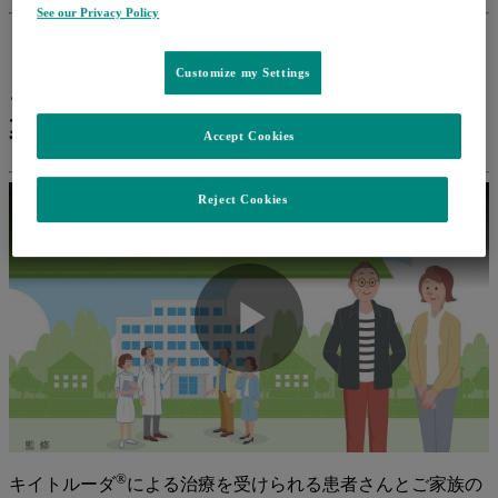
See our Privacy Policy
Customize my Settings
®
キイトルーダ
治療解説動画（全編／字
幕）
Accept Cookies
Reject Cookies
キイトルーダ®治療解説動画（全編／字幕）
Play
Video
®
キイトルーダ
による治療を受けられる患者さんとご家族の