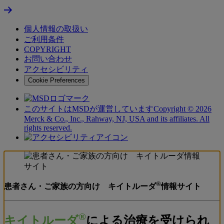
Back
to
the
個人情報の取扱い
top
ご利用条件
of
COPYRIGHT
the
お問い合わせ
page
アクセシビリティ
Cookie Preferences
このサイトはMSDが運営していますCopyright © 2026
Merck & Co., Inc., Rahway, NJ, USA and its affiliates. All
rights reserved.
®
患者さん・ご家族の方向け キイトルーダ
情報サイト
®
キイトルーダ
による治療を受けられ