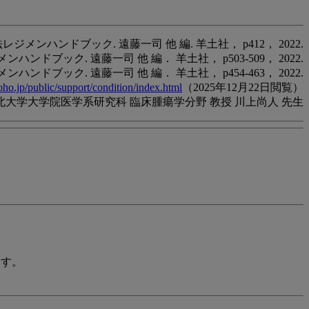
ジメンハンドブック. 遠藤一司 他 編. 羊土社， p412， 2022.
ンドブック. 遠藤一司 他 編． 羊土社， p503-509， 2022.
ンドブック. 遠藤一司 他 編． 羊土社， p454-463， 2022.
joho.jp/public/support/condition/index.html
（2025年12月22日閲覧）
北大学大学院医学系研究科 臨床腫瘍学分野 教授 川上尚人 先生
ます。