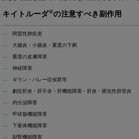
®
キイトルーダ
の注意すべき副作用
―
間質性肺疾患
―
大腸炎・小腸炎・重度の下痢
―
重度の皮膚障害
―
神経障害
―
ギラン・バレー症候群等
―
劇症肝炎・肝不全・肝機能障害・肝炎・硬化性胆管炎
―
内分泌障害
―
甲状腺機能障害
―
下垂体機能障害
―
副腎機能障害