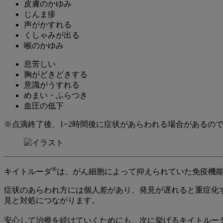
皮膚のかゆみ
じんま疹
声がかすれる
くしゃみが出る
喉のかゆみ
息苦しい
胸がどきどきする
意識がうすれる
めまい・ふらつき
血圧の低下
※点滴終了後、1~2時間後に症状があらわれる場合があるの
®
キイトルーダ
は、がん細胞によって抑えられていた免疫機
症状のあらわれ方には個人差があり、発見が遅れると重症化
見と対処につながります。
安心して治療を続けていくためにも、次に挙げるキイトルー