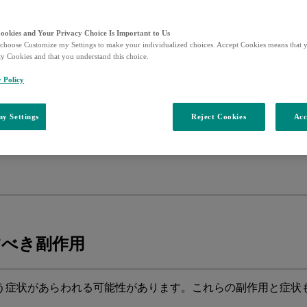
Cookies and Your Privacy Choice Is Important to Us
choose Customize my Settings to make your individualized choices. Accept Cookies means that y
ty Cookies and that you understand this choice.
療の注意点
y Policy
y Settings
Reject Cookies
Acc
すべき副作用
う症状があらわれる可能性があります。これらの副作用と症状