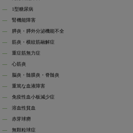
―
1型糖尿病
―
腎機能障害
―
膵炎・膵外分泌機能不全
―
筋炎・横紋筋融解症
―
重症筋無力症
―
心筋炎
―
脳炎・髄膜炎・脊髄炎
―
重篤な血液障害
―
免疫性血小板減少症
―
溶血性貧血
―
赤芽球癆
―
無顆粒球症